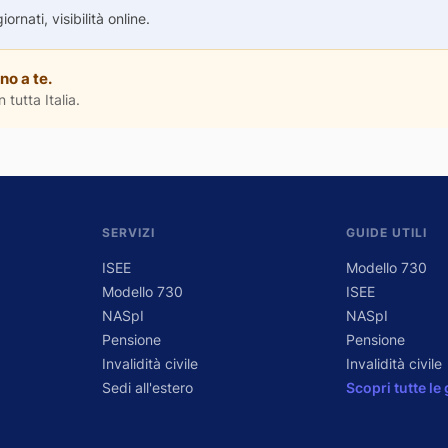
rnati, visibilità online.
no a te.
 tutta Italia.
SERVIZI
GUIDE UTILI
ISEE
Modello 730
Modello 730
ISEE
NASpI
NASpI
Pensione
Pensione
Invalidità civile
Invalidità civile
Sedi all'estero
Scopri tutte le