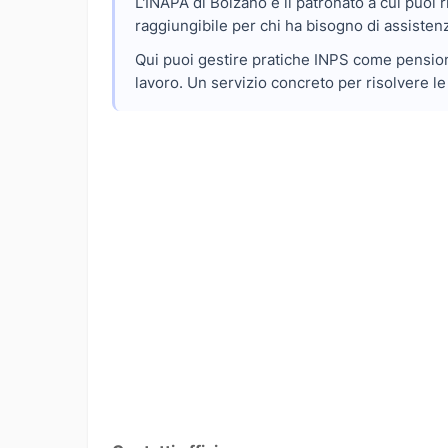
L'INAPA di Bolzano è il patronato a cui puoi riv
raggiungibile per chi ha bisogno di assisten
Qui puoi gestire pratiche INPS come pensioni,
lavoro. Un servizio concreto per risolvere l