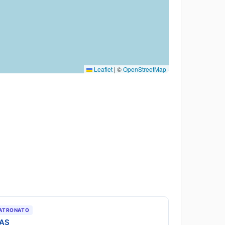
Leaflet
|
©
OpenStreetMap
ATRONATO
IAS