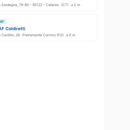
a Sardegna, 78-80 - 95122 - Catania · (CT) · a 0 m
AF
F Coldiretti
a Cardillo, 29 · Pietramonte Corvino (FG) · a 0 m