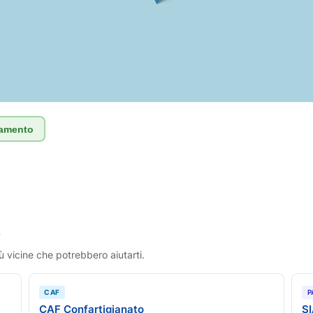
tamento
o
ù vicine che potrebbero aiutarti.
CAF
P
CAF Confartigianato
S