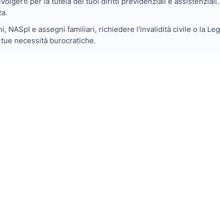
olgerti per la tutela dei tuoi diritti previdenziali e assistenziali. 
za.
 NASpI e assegni familiari, richiedere l'invalidità civile o la Le
e tue necessità burocratiche.