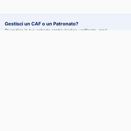
Gestisci un CAF o un Patronato?
Rivendica la tua scheda gratis: badge verificato, orari
aggiornati, visibilità online.
Rivendica gratis
Prima di uscire, controlla i prezzi del carburante vicino a
te.
Prezzi aggiornati ogni giorno da oltre 18.000 distributori in
tutta Italia.
prezzi.benzinaitalia.com →