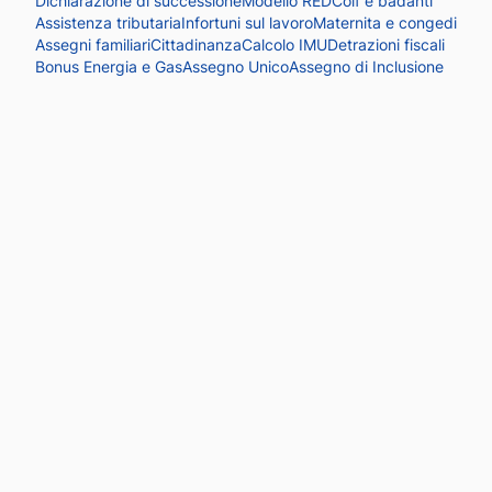
Dichiarazione di successione
Modello RED
Colf e badanti
Assistenza tributaria
Infortuni sul lavoro
Maternita e congedi
Assegni familiari
Cittadinanza
Calcolo IMU
Detrazioni fiscali
Bonus Energia e Gas
Assegno Unico
Assegno di Inclusione