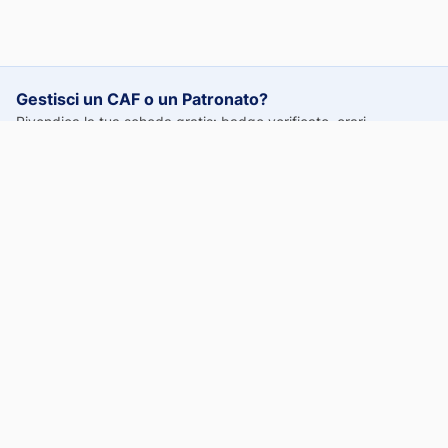
Gestisci un CAF o un Patronato?
Rivendica la tua scheda gratis: badge verificato, orari
aggiornati, visibilità online.
Rivendica gratis
Prima di uscire, controlla i prezzi del carburante vicino a
te.
Prezzi aggiornati ogni giorno da oltre 18.000 distributori in
tutta Italia.
prezzi.benzinaitalia.com →