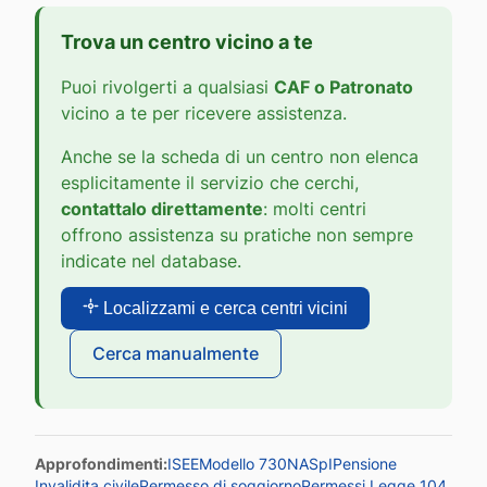
Trova un centro vicino a te
Puoi rivolgerti a qualsiasi
CAF o Patronato
vicino a te per ricevere assistenza.
Anche se la scheda di un centro non elenca
esplicitamente il servizio che cerchi,
contattalo direttamente
: molti centri
offrono assistenza su pratiche non sempre
indicate nel database.
Localizzami e cerca centri vicini
Cerca manualmente
Approfondimenti:
ISEE
Modello 730
NASpI
Pensione
Invalidita civile
Permesso di soggiorno
Permessi Legge 104