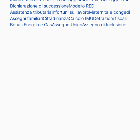
Dichiarazione di successione
Modello RED
Assistenza tributaria
Infortuni sul lavoro
Maternita e congedi
Assegni familiari
Cittadinanza
Calcolo IMU
Detrazioni fiscali
Bonus Energia e Gas
Assegno Unico
Assegno di Inclusione