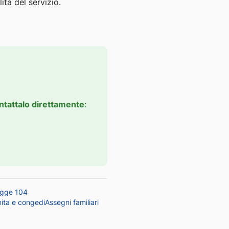
ità del servizio.
ntattalo direttamente
:
egge 104
ita e congedi
Assegni familiari