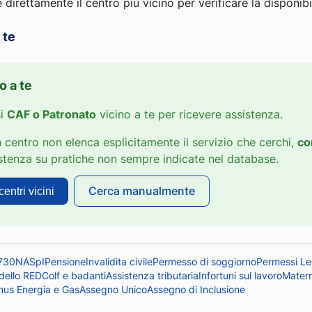
direttamente il centro più vicino per verificare la disponibil
 te
o a te
si
CAF o Patronato
vicino a te per ricevere assistenza.
 centro non elenca esplicitamente il servizio che cerchi,
co
istenza su pratiche non sempre indicate nel database.
Cerca manualmente
entri vicini
730
NASpI
Pensione
Invalidita civile
Permesso di soggiorno
Permessi L
dello RED
Colf e badanti
Assistenza tributaria
Infortuni sul lavoro
Matern
nus Energia e Gas
Assegno Unico
Assegno di Inclusione