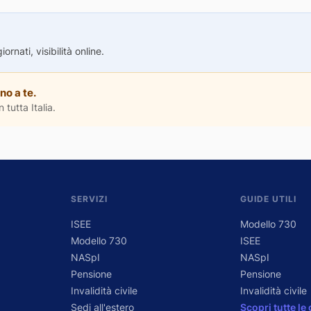
rnati, visibilità online.
no a te.
 tutta Italia.
SERVIZI
GUIDE UTILI
ISEE
Modello 730
Modello 730
ISEE
NASpI
NASpI
Pensione
Pensione
Invalidità civile
Invalidità civile
Sedi all'estero
Scopri tutte le