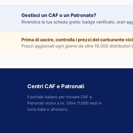
Gestisci un CAF o un Patronato?
Rivendica la tua scheda gratis: badge verificato, orari aggio
Prima di uscire, controlla i prezzi del carburante vici
Prezzi aggiornati ogni giorno da oltre 18.000 distributori in
Centri CAF e Patronati
Il portale italiano per trovare CAF e
Patronati vicino a te. Oltre 11.000 sedi in
tutta Italia e all'estero.