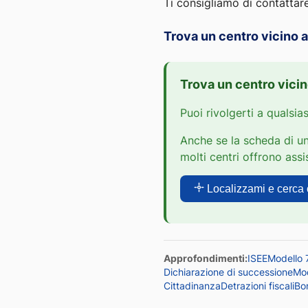
Ti consigliamo di contattare 
Trova un centro vicino a
Trova un centro vicin
Puoi rivolgerti a qualsia
Anche se la scheda di un
molti centri offrono ass
Localizzami e cerca c
Approfondimenti:
ISEE
Modello 
Dichiarazione di successione
Mo
Cittadinanza
Detrazioni fiscali
Bo