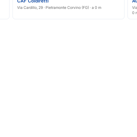
CAF Coldiretti
A
Via Cardillo, 29 · Pietramonte Corvino (FG) · a 0 m
Vi
0 