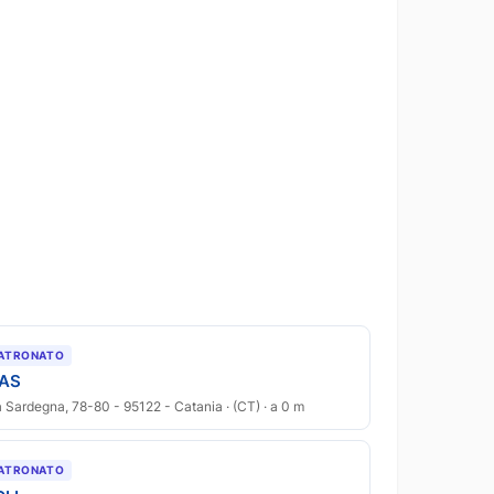
ATRONATO
IAS
a Sardegna, 78-80 - 95122 - Catania · (CT) · a 0 m
ATRONATO