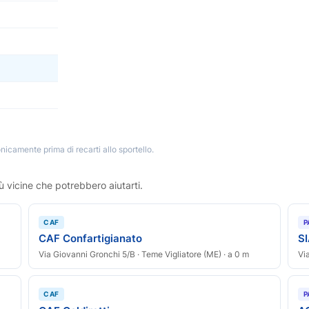
nicamente prima di recarti allo sportello.
ù vicine che potrebbero aiutarti.
CAF
P
CAF Confartigianato
S
Via Giovanni Gronchi 5/B · Teme Vigliatore (ME) · a 0 m
Vi
CAF
P