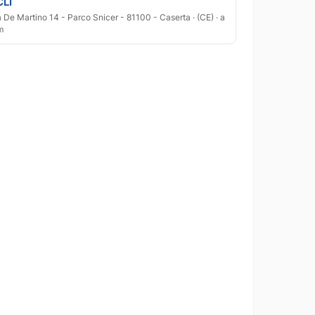
CLI
a De Martino 14 - Parco Snicer - 81100 - Caserta · (CE) · a
m