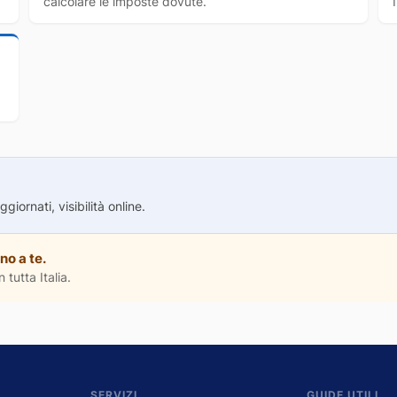
calcolare le imposte dovute.
iornati, visibilità online.
no a te.
 tutta Italia.
SERVIZI
GUIDE UTILI