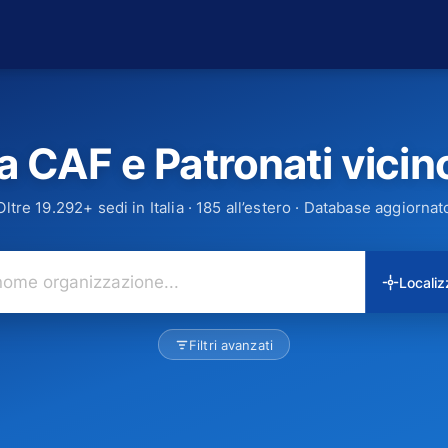
a CAF e Patronati vicino
Oltre 19.292+ sedi in Italia · 185 all’estero · Database aggiornat
Cerca
Locali
città,
CAP
o
Filtri avanzati
nome
organizzazione