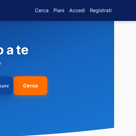
Cerca
Piani
Accedi
Registrati
 a te
o
Cerca
zzami