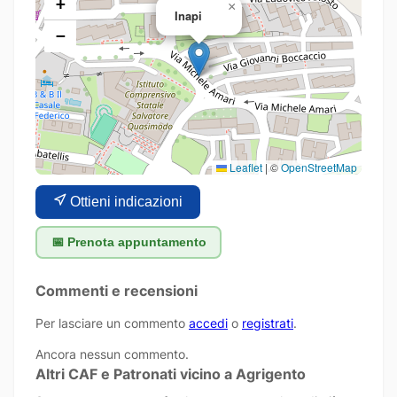
+
×
Inapi
−
Leaflet
|
©
OpenStreetMap
Ottieni indicazioni
📅 Prenota appuntamento
Commenti e recensioni
Per lasciare un commento
accedi
o
registrati
.
Ancora nessun commento.
Altri CAF e Patronati vicino a Agrigento