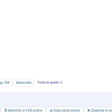
Tutte le guide →
ge 104
Maternità
🧾 Bollettini e F24 online
📅 Data certa online
❌ Disdette e re