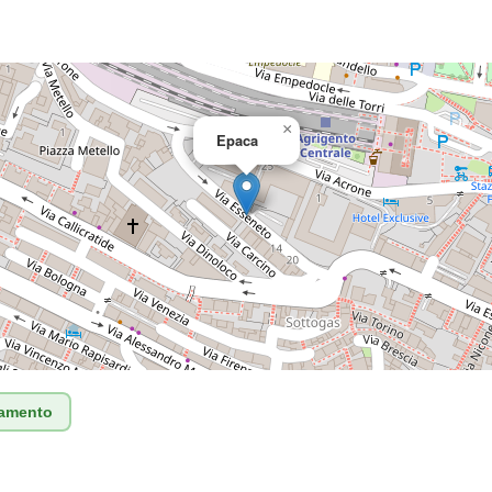
×
Epaca
tamento