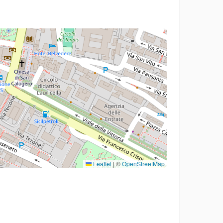
Leaflet
|
©
OpenStreetMap