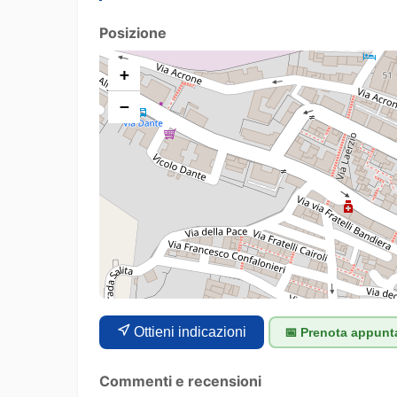
Posizione
+
−
Ottieni indicazioni
📅 Prenota appun
Commenti e recensioni