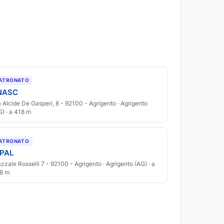
ATRONATO
NASC
a Alcide De Gasperi, 8 - 92100 - Agrigento · Agrigento
G) · a 418 m
ATRONATO
NPAL
azzale Rosselli 7 - 92100 - Agrigento · Agrigento (AG) · a
8 m