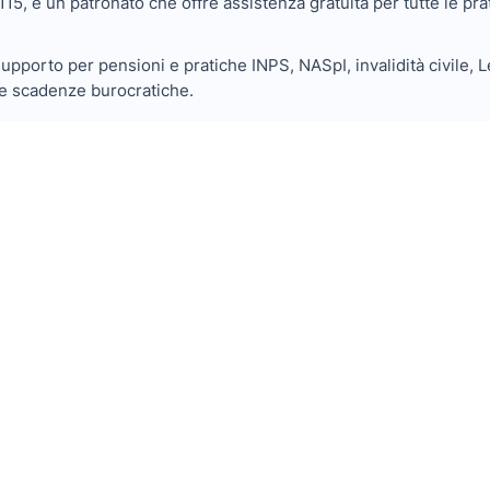
15, è un patronato che offre assistenza gratuita per tutte le pra
pporto per pensioni e pratiche INPS, NASpI, invalidità civile, Le
 le scadenze burocratiche.