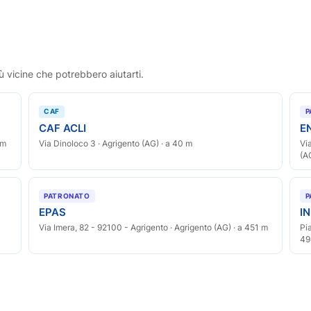
ù vicine che potrebbero aiutarti.
CAF
P
CAF ACLI
E
 m
Via Dinoloco 3 · Agrigento (AG) · a 40 m
Vi
(A
PATRONATO
P
EPAS
I
Via Imera, 82 - 92100 - Agrigento · Agrigento (AG) · a 451 m
Pi
49