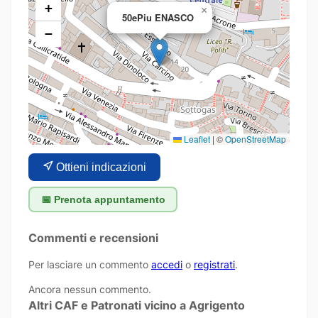
+
×
50ePiu ENASCO
−
Leaflet
|
©
OpenStreetMap
Ottieni indicazioni
📅 Prenota appuntamento
Commenti e recensioni
Per lasciare un commento
accedi
o
registrati
.
Ancora nessun commento.
Altri CAF e Patronati vicino a Agrigento