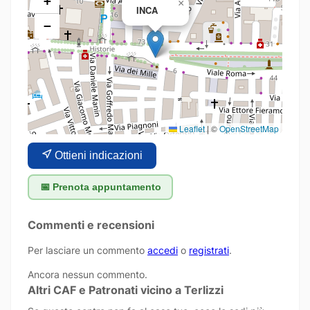
+
×
INCA
−
Leaflet
|
©
OpenStreetMap
Ottieni indicazioni
📅 Prenota appuntamento
Commenti e recensioni
Per lasciare un commento
accedi
o
registrati
.
Ancora nessun commento.
Altri CAF e Patronati vicino a Terlizzi