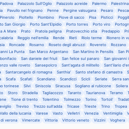
Padova
Palazzolo Sull'Oglio
Palazzolo acreide
Palermo
Palestrina
ia
Pavullo nel frignano
Penne
Pergine valsugana
Pesaro
Pesca
Pinerolo
Pioltello
Piombino
Piove di sacco
Pisa
Pisticci
Poggi
to San Giorgio
Porto Sant'Elpidio
Porto torres
Porto viro
Portogr
ia A Mare
Prato
Pratola peligna
Pratovecchio stia
Predappio
Pr
calabria
Reggio nell'emilia
Rende
Rieti
Riolo terme
Rionero in v
sia
Roncade
Rosarno
Roseto degli abruzzi
Rovereto
Rozzano
anni La Punta
San Marco Argentano
San Martino In Pensilis
San P
bonifacio
San daniele del friuli
San felice sul panaro
San giovanni 
enzo valle roveto
Sansepolcro
Sant'agata di militello
Sant'ilario d'
a
Santarcangelo di romagna
Santhia'
Santo stefano di camastra
a
Scafa
Scafati
Scandiano
Scandicci
Scicli
Seriate
Serra sa
mo torinese
Silvi
Siniscola
Siracusa
Sogliano al rubicone
Soliera
to
Storo
Stradella
Tagliacozzo
Taranto
Taurianova
Teramo
iene
Tione di trento
Tolentino
Tolmezzo
Torino
Tortoli'
Trada
eviglio
Treviso
Trezzo sull'adda
Tricase
Trieste
Trino
Tropea
Vallo della lucania
Varese
Vasto
Velletri
Venezia
Ventimiglia
V
 di verona
Vimercate
Vittoria
Vittorio veneto
Vizzini
Voghera