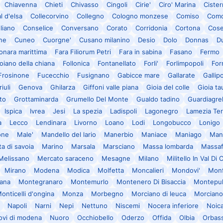
Chiavenna
Chieti
Chivasso
Cingoli
Cirie'
Ciro' Marina
Cister
l d'elsa
Collecorvino
Collegno
Cologno monzese
Comiso
Com
liano
Conselice
Conversano
Corato
Corridonia
Cortona
Cos
ne
Cuneo
Cuorgne'
Cusano milanino
Desio
Dolo
Donnas
Du
onara marittima
Fara Filiorum Petri
Fara in sabina
Fasano
Fermo
oiano della chiana
Follonica
Fontanellato
Forli'
Forlimpopoli
For
Frosinone
Fucecchio
Fusignano
Gabicce mare
Gallarate
Gallipo
iuli
Genova
Ghilarza
Giffoni valle piana
Gioia del colle
Gioia ta
to
Grottaminarda
Grumello Del Monte
Gualdo tadino
Guardiagre
Ispica
Ivrea
Jesi
La spezia
Ladispoli
Lagonegro
Lamezia Te
a
Lecco
Lendinara
Livorno
Loano
Lodi
Longobucco
Lonigo
one
Male'
Mandello del lario
Manerbio
Maniace
Maniago
Man
a di savoia
Marino
Marsala
Marsciano
Massa lombarda
Massaf
Melissano
Mercato saraceno
Mesagne
Milano
Militello In Val Di 
Mirano
Modena
Modica
Molfetta
Moncalieri
Mondovi'
Monf
ana
Montegranaro
Montemurlo
Montenero Di Bisaccia
Montepul
onticelli d'ongina
Monza
Morbegno
Morciano di leuca
Morciano
Napoli
Narni
Nepi
Nettuno
Niscemi
Nocera inferiore
Noica
ovi di modena
Nuoro
Occhiobello
Oderzo
Offida
Olbia
Orbas