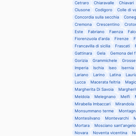
Cetraro
Chiaravalle
Chiavari
Clusone
Codigoro
Colle di va
Concordia sulla secchia
Coneg
Cremona
Crescentino
Croto
Este
Fabriano
Faenza
Falc
Fiorenzuola d'arda
Firenze
F
Francavilla di sicilia
Frascati
Gattinara
Gela
Gemona del fr
Gorizia
Grammichele
Grosse
Imperia
Ischia
Iseo
Isernia
Lariano
Larino
Latina
Lauri
Lucca
Macerata feltria
Magi
Margherita Di Savoia
Margherit
Meldola
Melegnano
Melfi
Mirabella Imbaccari
Mirandola
Monsummano terme
Montagn
Montesilvano
Montevarchi
M
Mortara
Mosciano sant'angelo
Novara
Noventa vicentina
N