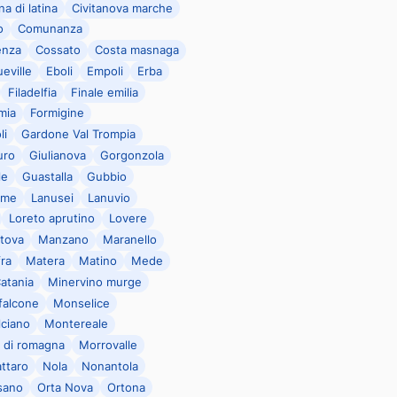
na di latina
Civitanova marche
o
Comunanza
enza
Cossato
Costa masnaga
eville
Eboli
Empoli
Erba
Filadelfia
Finale emilia
mia
Formigine
li
Gardone Val Trompia
uro
Giulianova
Gorgonzola
le
Guastalla
Gubbio
rme
Lanusei
Lanuvio
Loreto aprutino
Lovere
tova
Manzano
Maranello
ra
Matera
Matino
Mede
Catania
Minervino murge
alcone
Monselice
ciano
Montereale
 di romagna
Morrovalle
ttaro
Nola
Nonantola
sano
Orta Nova
Ortona