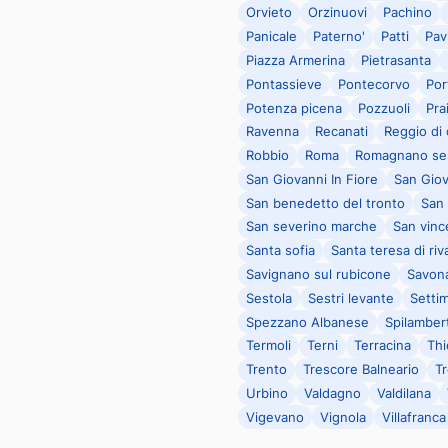
Orvieto
Orzinuovi
Pachino
Panicale
Paterno'
Patti
Pav
Piazza Armerina
Pietrasanta
Pontassieve
Pontecorvo
Por
Potenza picena
Pozzuoli
Pra
Ravenna
Recanati
Reggio di 
Robbio
Roma
Romagnano se
San Giovanni In Fiore
San Giov
San benedetto del tronto
San 
San severino marche
San vinc
Santa sofia
Santa teresa di riv
Savignano sul rubicone
Savon
Sestola
Sestri levante
Setti
Spezzano Albanese
Spilamber
Termoli
Terni
Terracina
Th
Trento
Trescore Balneario
Tr
Urbino
Valdagno
Valdilana
Vigevano
Vignola
Villafranca