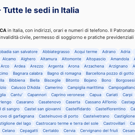
Tutte le sedi in Italia
NCA
in Italia, con indirizzi, orari e numeri di telefono. Il Patrona
 invalidità civile, permesso di soggiorno e pratiche previdenziali
bbadia san salvatore
Abbiategrasso
Acqui terme
Adrano
Adria
Alcamo
Alghero
Altamura
Altomonte
Altopascio
Amandola
Arco
Ardea
Arezzo
Argenta
Arona
Arzachena
Arzignano
A
cimo
Bagnara calabra
Bagno di romagna
Barcellona pozzo di gotto
lla
Bibbiena
Biella
Bisceglie
Bitonto
Bojano
Bono
Borgosesi
izio
Calusco D'Adda
Camerino
Campiglia marittima
Campogallian
lia
Cantu'
Capannori
Caprino veronese
Capua
Cariati
Carpi
rlengo
Casarano
Casatenovo
Caserta
Cassano All'Ionio
Castag
l di sangro
Castel san giovanni
Castelfidardo
Castelfiorentino
Ca
ovo di garfagnana
Castelnuovo di porto
Castelvetrano
Castiglione 
tiglione del lago
Castrocaro terme e terra del sole
Castrovillari
Ca
Celano
Cepagatti
Certaldo
Cervia
Cervignano del friuli
Cesan