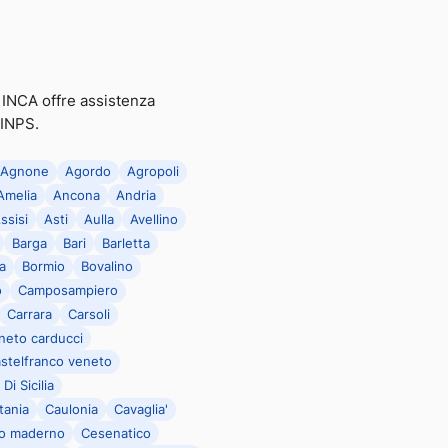
to INCA offre assistenza
 INPS.
Agnone
Agordo
Agropoli
Amelia
Ancona
Andria
ssisi
Asti
Aulla
Avellino
Barga
Bari
Barletta
a
Bormio
Bovalino
o
Camposampiero
Carrara
Carsoli
neto carducci
stelfranco veneto
Di Sicilia
tania
Caulonia
Cavaglia'
o maderno
Cesenatico