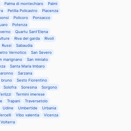
Palma di montechiaro
Palmi
ra
Petilia Policastro
Piacenza
bonsi
Policoro
Ponsacco
uaro
Potenza
iverno
Quartu Sant'Elena
ulture
Riva del garda
Rivoli
Russi
Sabaudia
ietro Vernotico
San Severo
in marignano
San miniato
enza
Santa Maria Imbaro
Saronno
Sarzana
n bruno
Sesto Fiorentino
Solofra
Soresina
Sorgono
Terlizzi
Termini imerese
te
Trapani
Traversetolo
Udine
Umbertide
Urbania
ercelli
Vibo valentia
Vicenza
Volterra