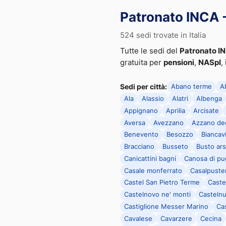
Patronato INCA - 
524 sedi trovate in Italia
Tutte le sedi del
Patronato I
gratuita per
pensioni
,
NASpI
,
Sedi per città:
Abano terme
A
Ala
Alassio
Alatri
Albenga
Appignano
Aprilia
Arcisate
Aversa
Avezzano
Azzano de
Benevento
Besozzo
Biancavi
Bracciano
Busseto
Busto ars
Canicattini bagni
Canosa di pug
Casale monferrato
Casalpuste
Castel San Pietro Terme
Caste
Castelnovo ne' monti
Castelnu
Castiglione Messer Marino
Cas
Cavalese
Cavarzere
Cecina