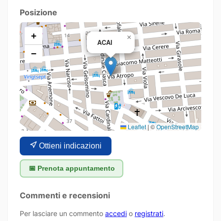
Posizione
+
×
ACAI
−
Leaflet
|
©
OpenStreetMap
Ottieni indicazioni
📅 Prenota appuntamento
Commenti e recensioni
Per lasciare un commento
accedi
o
registrati
.