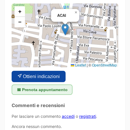
+
×
ACAI
−
Leaflet
|
©
OpenStreetMap
Ottieni indicazioni
📅 Prenota appuntamento
Commenti e recensioni
Per lasciare un commento
accedi
o
registrati
.
Ancora nessun commento.