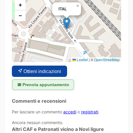
+
×
ITAL
−
Leaflet
|
©
OpenStreetMap
Ottieni indicazioni
📅 Prenota appuntamento
Commenti e recensioni
Per lasciare un commento
accedi
o
registrati
.
Ancora nessun commento.
Altri CAF e Patronati vicino a Novi ligure