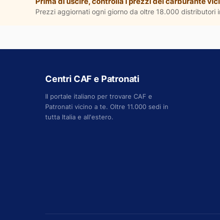
Prima di uscire, controlla i prezzi del carburante vici
Prezzi aggiornati ogni giorno da oltre 18.000 distributori in
Centri CAF e Patronati
Il portale italiano per trovare CAF e
Patronati vicino a te. Oltre 11.000 sedi in
tutta Italia e all'estero.