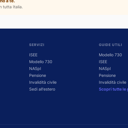
no a te.
 tutta Italia.
SERVIZI
GUIDE UTILI
ISEE
Modello 730
Modello 730
ISEE
NASpI
NASpI
Pensione
Pensione
Invalidità civile
Invalidità civile
Sedi all'estero
Scopri tutte le