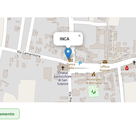
×
INCA
tamento