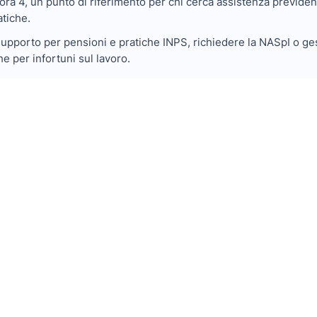
ora 4, un punto di riferimento per chi cerca assistenza previdenz
atiche.
pporto per pensioni e pratiche INPS, richiedere la NASpI o gesti
he per infortuni sul lavoro.