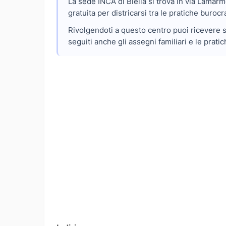
La sede INCA di Biella si trova in via Lamarm
gratuita per districarsi tra le pratiche burocr
Rivolgendoti a questo centro puoi ricevere su
seguiti anche gli assegni familiari e le pratic