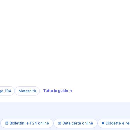
Tutte le guide →
ge 104
Maternità
🧾 Bollettini e F24 online
📅 Data certa online
❌ Disdette e re