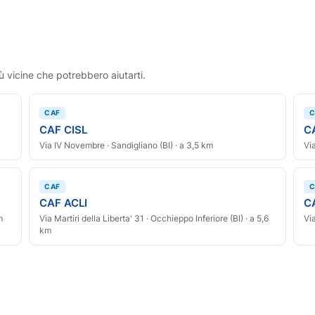
ù vicine che potrebbero aiutarti.
CAF
C
CAF CISL
C
Via IV Novembre · Sandigliano (BI) · a 3,5 km
Via
CAF
C
CAF ACLI
C
m
Via Martiri della Liberta' 31 · Occhieppo Inferiore (BI) · a 5,6
Via
km