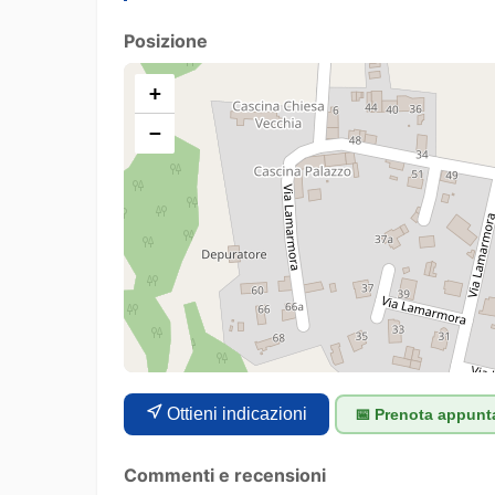
Posizione
+
−
Ottieni indicazioni
📅 Prenota appun
Commenti e recensioni