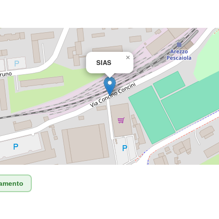
×
SIAS
tamento