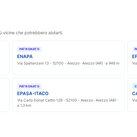
ù vicine che potrebbero aiutarti.
PATRONATO
P
ENAPA
E
Via Spallanzani 13 - 52100 - Arezzo · Arezzo (AR) · a 946 m
Vi
PATRONATO
C
EPASA-ITACO
C
Via Carlo Donat Cattin 129 - 52100 - Arezzo · Arezzo (AR) ·
Vi
a 1,3 km