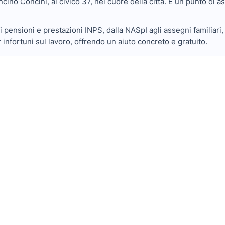
ncino Concini, al civico 37, nel cuore della città. È un punto di a
 pensioni e prestazioni INPS, dalla NASpI agli assegni familiari, f
 infortuni sul lavoro, offrendo un aiuto concreto e gratuito.