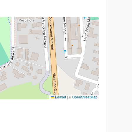
Leaflet
|
©
OpenStreetMap