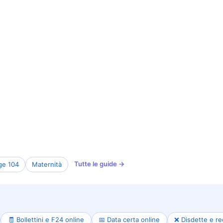
Tutte le guide →
ge 104
Maternità
🧾 Bollettini e F24 online
📅 Data certa online
❌ Disdette e re