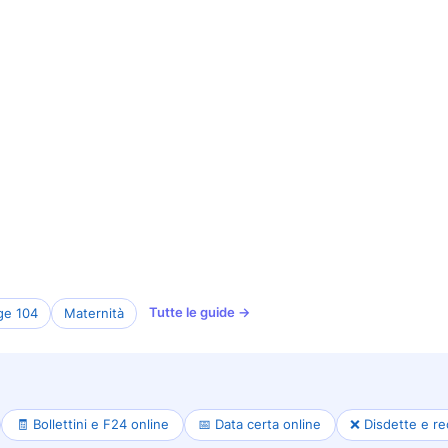
Tutte le guide →
ge 104
Maternità
🧾 Bollettini e F24 online
📅 Data certa online
❌ Disdette e re