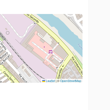
Leaflet
|
©
OpenStreetMap