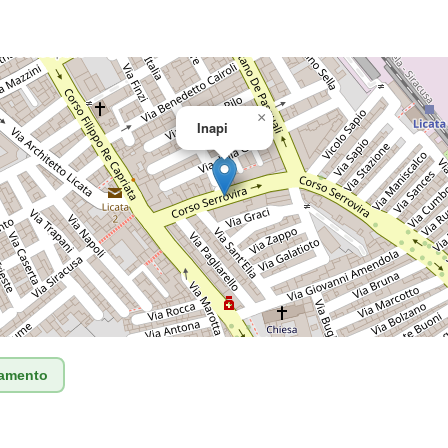
×
Inapi
tamento