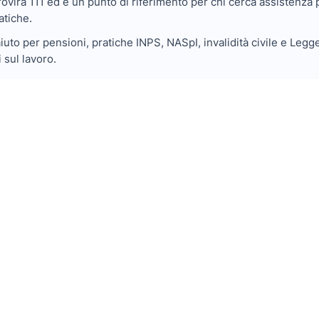
rovira 111 ed è un punto di riferimento per chi cerca assistenza 
atiche.
uto per pensioni, pratiche INPS, NASpI, invalidità civile e Legg
 sul lavoro.