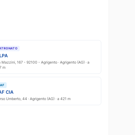
ATRONATO
ILPA
a Mazzini, 167 - 92100 - Agrigento · Agrigento (AG) · a
7 m
AF
AF CIA
rso Umberto, 44 · Agrigento (AG) · a 421 m