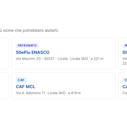
ù vicine che potrebbero aiutarti.
PATRONATO
P
50ePiu ENASCO
S
Via Mazzini, 33 - 92027 - Licata · Licata (AG) · a 227 m
Vi
22
CAF
C
CAF MCL
C
Via A. Adonnino 11 · Licata (AG) · a 419 m
Co