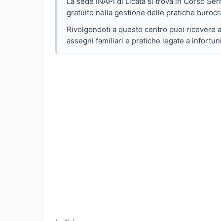
La sede INAPI di Licata si trova in Corso Ser
gratuito nella gestione delle pratiche burocr
Rivolgendoti a questo centro puoi ricevere ai
assegni familiari e pratiche legate a infortuni