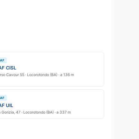
AF
AF CISL
rso Cavour 55 · Locorotondo (BA) · a 136 m
AF
AF UIL
a Gorizia, 47 · Locorotondo (BA) · a 337 m