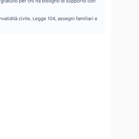
 gratuito per chi ha bisogno di supporto con
alidità civile, Legge 104, assegni familiari e