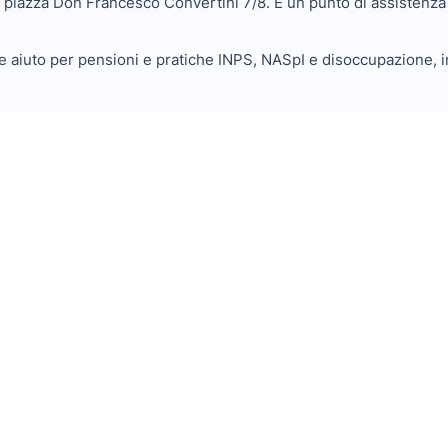
n piazza Don Francesco Convertini 7/8. È un punto di assistenza
 aiuto per pensioni e pratiche INPS, NASpI e disoccupazione, inv