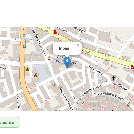
×
Inpas
tamento