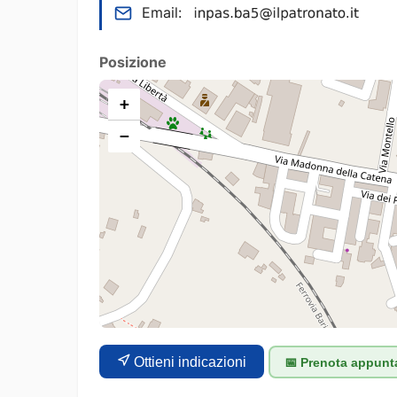
Email:
Posizione
+
−
Ottieni indicazioni
📅 Prenota appun