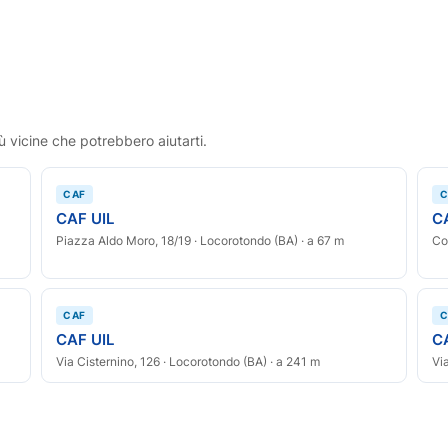
ù vicine che potrebbero aiutarti.
CAF
C
CAF UIL
C
Piazza Aldo Moro, 18/19 · Locorotondo (BA) · a 67 m
Co
CAF
C
CAF UIL
C
Via Cisternino, 126 · Locorotondo (BA) · a 241 m
Vi