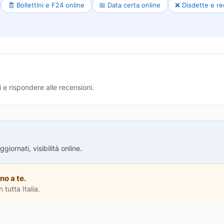
🧾 Bollettini e F24 online
📅 Data certa online
❌ Disdette e re
 e rispondere alle recensioni.
iornati, visibilità online.
no a te.
 tutta Italia.