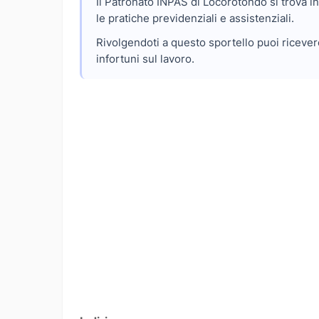
Il Patronato INPAS di Locorotondo si trova i
le pratiche previdenziali e assistenziali.
Rivolgendoti a questo sportello puoi ricevere
infortuni sul lavoro.