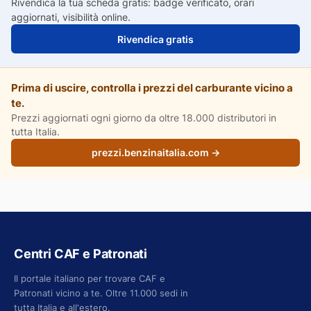
Rivendica la tua scheda gratis: badge verificato, orari
aggiornati, visibilità online.
Rivendica gratis
Prima di uscire, controlla i prezzi del carburante vicino a
te.
Prezzi aggiornati ogni giorno da oltre 18.000 distributori in
tutta Italia.
prezzi.benzinaitalia.com →
Centri CAF e Patronati
Il portale italiano per trovare CAF e
Patronati vicino a te. Oltre 11.000 sedi in
tutta Italia e all'estero.