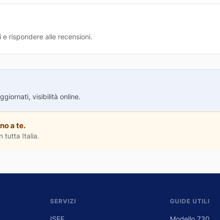
 e rispondere alle recensioni.
iornati, visibilità online.
no a te.
 tutta Italia.
SERVIZI
GUIDE UTILI
ISEE
Modello 730