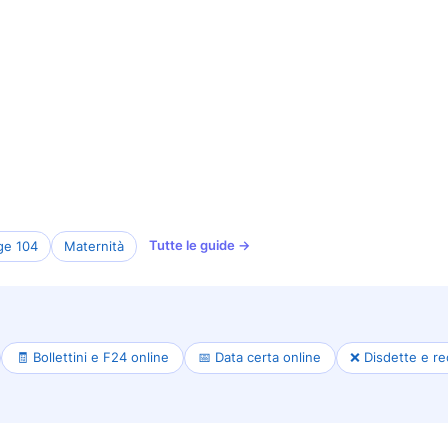
Tutte le guide →
ge 104
Maternità
🧾 Bollettini e F24 online
📅 Data certa online
❌ Disdette e re