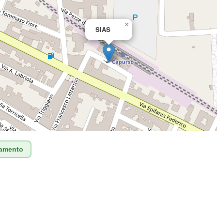
×
SIAS
tamento