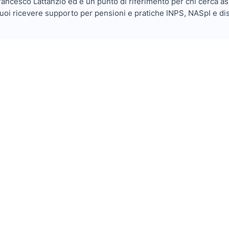
Francesco Lattanzio ed è un punto di riferimento per chi cerca as
puoi ricevere supporto per pensioni e pratiche INPS, NASpI e dis