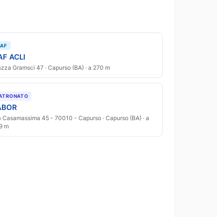
AF
AF ACLI
azza Gramsci 47 · Capurso (BA) · a 270 m
ATRONATO
ABOR
a Casamassima 45 - 70010 - Capurso · Capurso (BA) · a
9 m