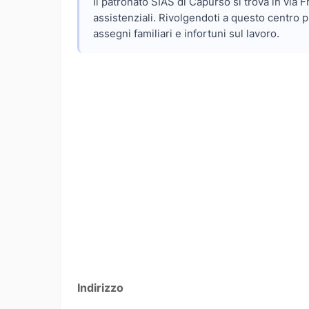
Il patronato SIAS di Capurso si trova in via 
assistenziali. Rivolgendoti a questo centro 
assegni familiari e infortuni sul lavoro.
Indirizzo