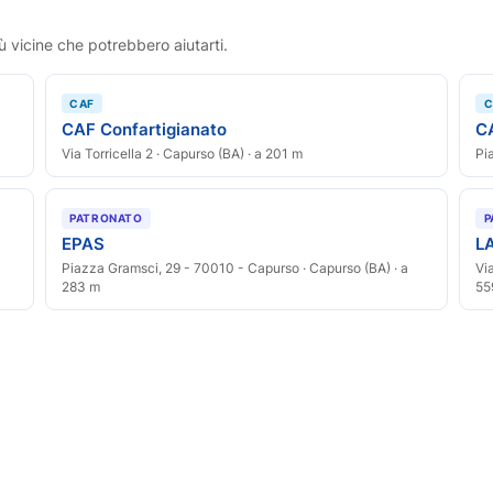
ù vicine che potrebbero aiutarti.
CAF
C
CAF Confartigianato
C
Via Torricella 2 · Capurso (BA) · a 201 m
Pi
PATRONATO
P
EPAS
L
Piazza Gramsci, 29 - 70010 - Capurso · Capurso (BA) · a
Vi
283 m
55