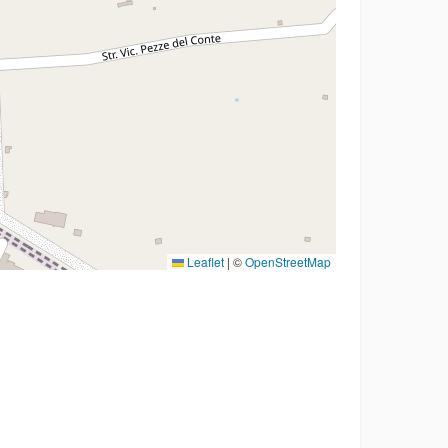
Leaflet
|
©
OpenStreetMap