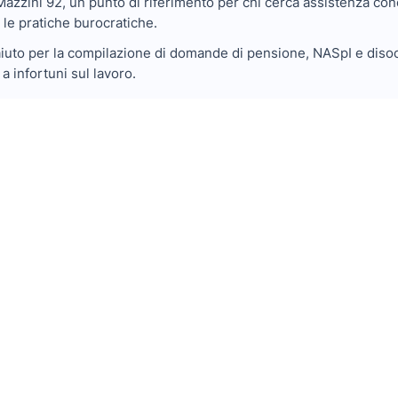
 Mazzini 92, un punto di riferimento per chi cerca assistenza con
a le pratiche burocratiche.
iuto per la compilazione di domande di pensione, NASpI e disoccu
a infortuni sul lavoro.