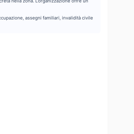
creta nella zona. L’organizzazione offre un
pazione, assegni familiari, invalidità civile