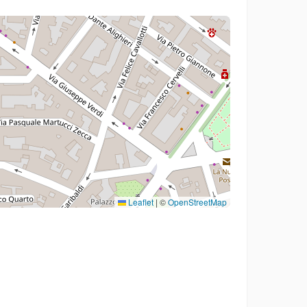
Leaflet
|
©
OpenStreetMap