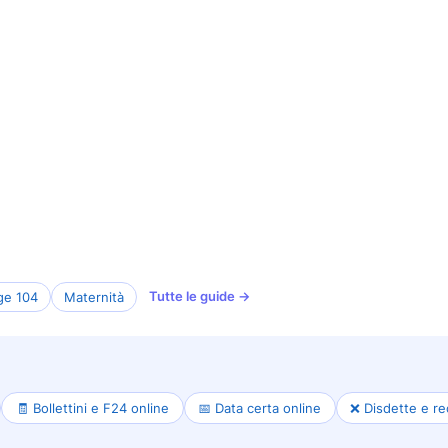
Tutte le guide →
ge 104
Maternità
🧾 Bollettini e F24 online
📅 Data certa online
❌ Disdette e re