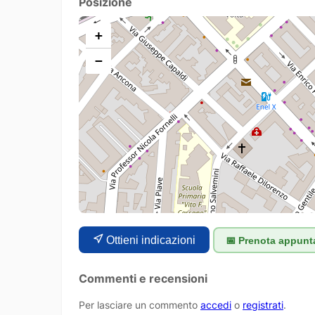
Posizione
+
−
Ottieni indicazioni
📅 Prenota appun
Commenti e recensioni
Per lasciare un commento
accedi
o
registrati
.