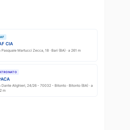
AF
AF CIA
a Pasquale Martucci Zecca, 18 · Bari (BA) · a 261 m
ATRONATO
PACA
a Dante Alighieri, 24/26 - 70032 - Bitonto · Bitonto (BA) · a
2 m