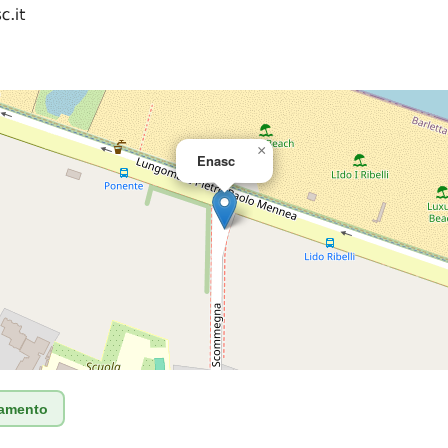
×
Enasc
tamento