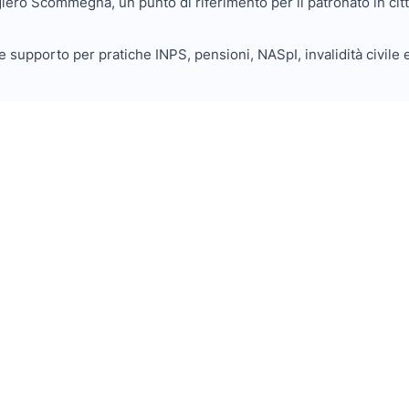
giero Scommegna, un punto di riferimento per il patronato in citt
e supporto per pratiche INPS, pensioni, NASpI, invalidità civil