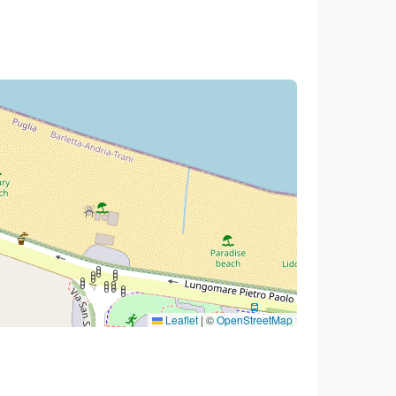
Leaflet
|
©
OpenStreetMap