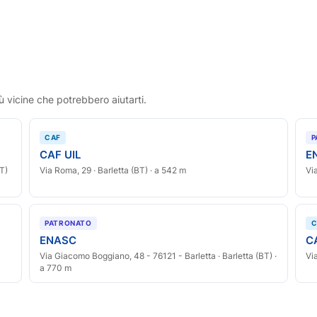
ù vicine che potrebbero aiutarti.
CAF
P
CAF UIL
E
BT)
Via Roma, 29 · Barletta (BT) · a 542 m
Vi
PATRONATO
C
ENASC
C
Via Giacomo Boggiano, 48 - 76121 - Barletta · Barletta (BT) ·
Vi
a 770 m