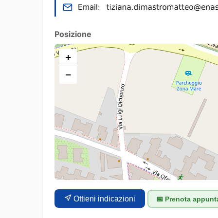
Email:
Posizione
+
−
Ottieni indicazioni
📅 Prenota appun