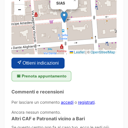
×
SIAS
−
Leaflet
|
©
OpenStreetMap
Ottieni indicazioni
📅 Prenota appuntamento
Commenti e recensioni
Per lasciare un commento
accedi
o
registrati
.
Ancora nessun commento.
Altri CAF e Patronati vicino a Bari
Se questo centro non fa al caso tuo, ecco le sedi più