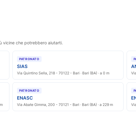
ù vicine che potrebbero aiutarti.
PATRONATO
P
SIAS
A
Via Quintino Sella, 218 - 70122 - Bari · Bari (BA) · a 0 m
Vi
PATRONATO
P
ENASC
E
 m
Via Abate Gimma, 200 - 70121 - Bari · Bari (BA) · a 229 m
Vi