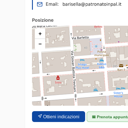
Email:
Posizione
+
−
Ottieni indicazioni
📅 Prenota appun