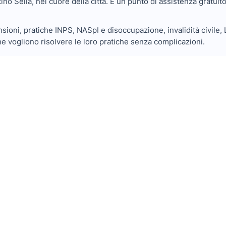
ntino Sella, nel cuore della città. È un punto di assistenza gratui
ioni, pratiche INPS, NASpI e disoccupazione, invalidità civile, L
che vogliono risolvere le loro pratiche senza complicazioni.