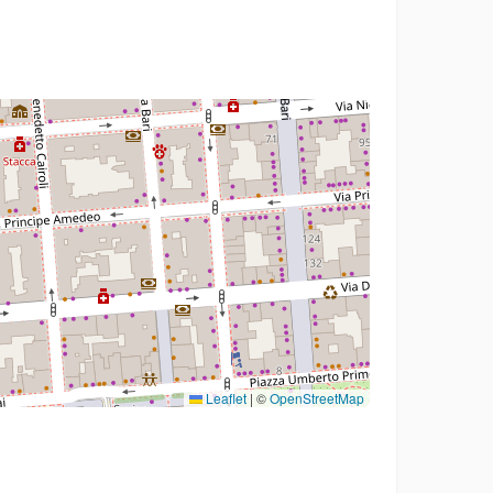
Leaflet
|
©
OpenStreetMap