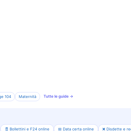
Tutte le guide →
ge 104
Maternità
🧾 Bollettini e F24 online
📅 Data certa online
❌ Disdette e re