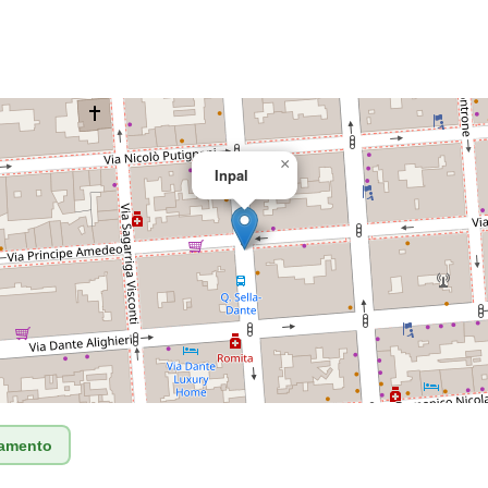
×
Inpal
tamento