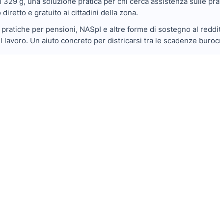
oli 329 g, una soluzione pratica per chi cerca assistenza sulle pra
iretto e gratuito ai cittadini della zona.
pratiche per pensioni, NASpI e altre forme di sostegno al reddito,
ul lavoro. Un aiuto concreto per districarsi tra le scadenze buroc