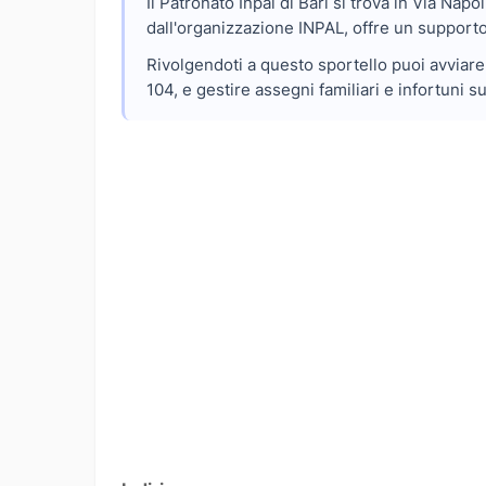
Il Patronato Inpal di Bari si trova in Via Nap
dall'organizzazione INPAL, offre un supporto d
Rivolgendoti a questo sportello puoi avviare 
104, e gestire assegni familiari e infortuni s