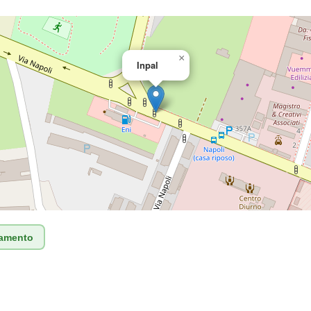
×
Inpal
tamento