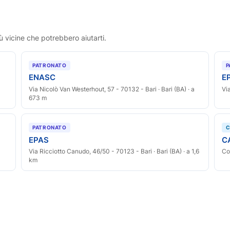
ù vicine che potrebbero aiutarti.
PATRONATO
P
ENASC
E
Via Nicolò Van Westerhout, 57 - 70132 - Bari · Bari (BA) · a
Vi
673 m
PATRONATO
C
EPAS
C
Via Ricciotto Canudo, 46/50 - 70123 - Bari · Bari (BA) · a 1,6
Co
km