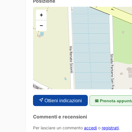
Posizione
+
−
Ottieni indicazioni
📅 Prenota appun
Commenti e recensioni
Per lasciare un commento
accedi
o
registrati
.