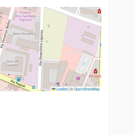
Leaflet
|
©
OpenStreetMap