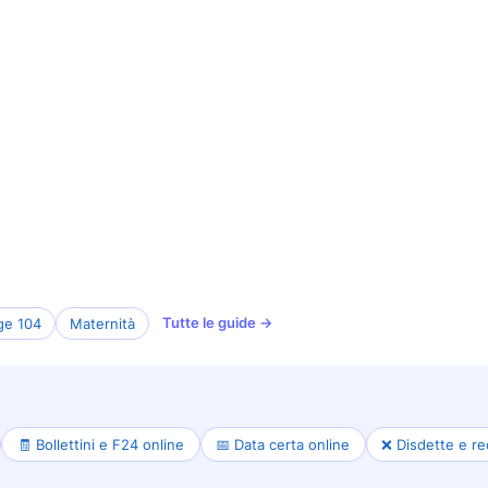
Tutte le guide →
ge 104
Maternità
🧾 Bollettini e F24 online
📅 Data certa online
❌ Disdette e re