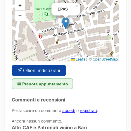
+
×
EPAS
−
Leaflet
|
©
OpenStreetMap
Ottieni indicazioni
📅 Prenota appuntamento
Commenti e recensioni
Per lasciare un commento
accedi
o
registrati
.
Ancora nessun commento.
Altri CAF e Patronati vicino a Bari