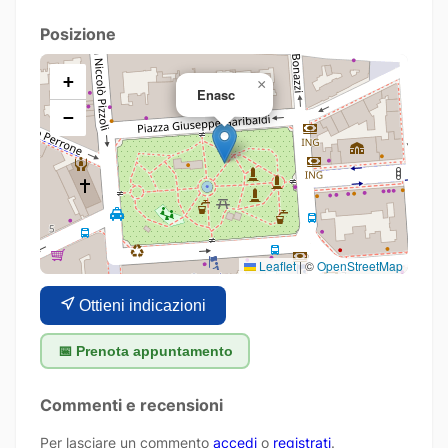
Posizione
+
×
Enasc
−
Leaflet
|
©
OpenStreetMap
Ottieni indicazioni
📅 Prenota appuntamento
Commenti e recensioni
Per lasciare un commento
accedi
o
registrati
.