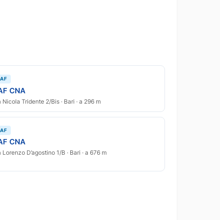
AF
AF CNA
a Nicola Tridente 2/Bis · Bari · a 296 m
AF
AF CNA
a Lorenzo D’agostino 1/B · Bari · a 676 m