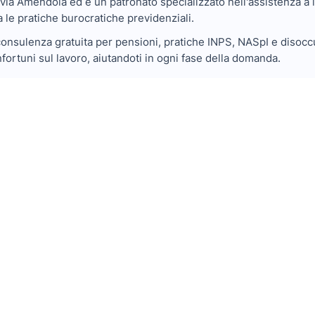
via Amendola ed è un patronato specializzato nell'assistenza a l
a le pratiche burocratiche previdenziali.
onsulenza gratuita per pensioni, pratiche INPS, NASpI e disoccu
nfortuni sul lavoro, aiutandoti in ogni fase della domanda.