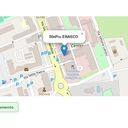
×
50ePiu ENASCO
tamento