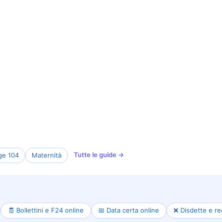
Tutte le guide →
ge 104
Maternità
🧾 Bollettini e F24 online
📅 Data certa online
❌ Disdette e re