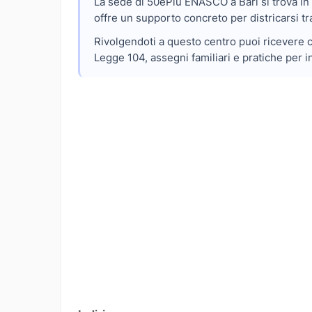
La sede di 50ePiu ENASCO a Bari si trova in 
offre un supporto concreto per districarsi tr
Rivolgendoti a questo centro puoi ricevere c
Legge 104, assegni familiari e pratiche per i