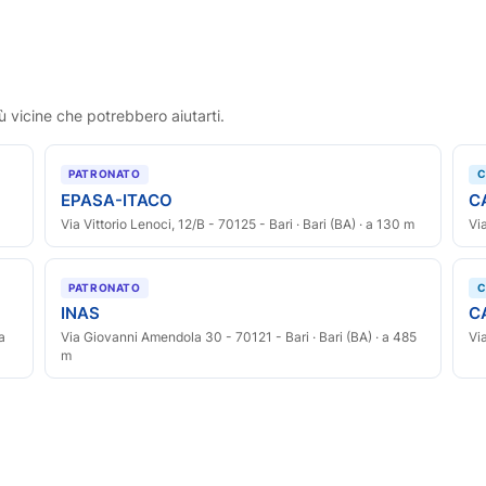
ù vicine che potrebbero aiutarti.
PATRONATO
C
EPASA-ITACO
C
Via Vittorio Lenoci, 12/B - 70125 - Bari · Bari (BA) · a 130 m
Vi
PATRONATO
C
INAS
C
a
Via Giovanni Amendola 30 - 70121 - Bari · Bari (BA) · a 485
Vi
m