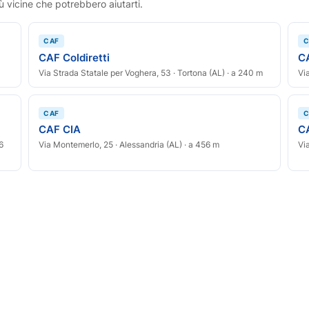
ù vicine che potrebbero aiutarti.
CAF
C
CAF Coldiretti
C
Via Strada Statale per Voghera, 53 · Tortona (AL) · a 240 m
Vi
CAF
C
CAF CIA
C
6
Via Montemerlo, 25 · Alessandria (AL) · a 456 m
Vi