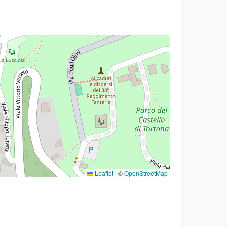
Leaflet
|
©
OpenStreetMap