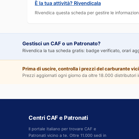
È la tua attività? Rivendicala
Rivendica questa scheda per gestire le informazioni
Gestisci un CAF o un Patronato?
Rivendica la tua scheda gratis: badge verificato, orari aggio
Prima di uscire, controlla i prezzi del carburante vici
Prezzi aggiornati ogni giorno da oltre 18.000 distributori in
Centri CAF e Patronati
Il portale italiano per trovare CAF e
Patronati vicino a te. Oltre 11.000 sedi in