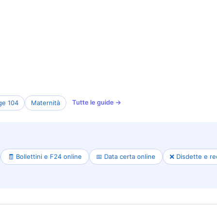
Tutte le guide →
ge 104
Maternità
🧾 Bollettini e F24 online
📅 Data certa online
❌ Disdette e re