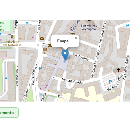
×
Enapa
tamento