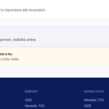
 e rispondere alle recensioni.
rnati, visibilità online.
no a te.
 tutta Italia.
SERVIZI
GUIDE UTILI
ISEE
Modello 730
Modello 730
ISEE