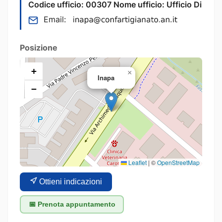
Codice ufficio: 00307 Nome ufficio: Ufficio Di
Email:
Posizione
+
×
Inapa
−
Leaflet
|
©
OpenStreetMap
Ottieni indicazioni
📅 Prenota appuntamento