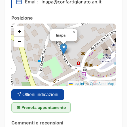
Email:
Posizione
+
×
Inapa
−
Leaflet
|
©
OpenStreetMap
Ottieni indicazioni
📅 Prenota appuntamento
Commenti e recensioni