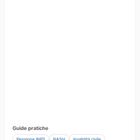
Guide pratiche
Pensione INPS
NASpI
Invalidità civile