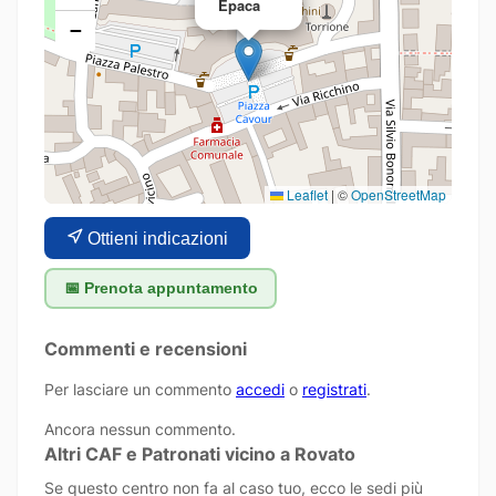
Epaca
−
Leaflet
|
©
OpenStreetMap
Ottieni indicazioni
📅 Prenota appuntamento
Commenti e recensioni
Per lasciare un commento
accedi
o
registrati
.
Ancora nessun commento.
Altri CAF e Patronati vicino a Rovato
Se questo centro non fa al caso tuo, ecco le sedi più