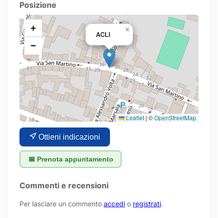
Posizione
+
×
ACLI
−
Leaflet
|
©
OpenStreetMap
Ottieni indicazioni
📅 Prenota appuntamento
Commenti e recensioni
Per lasciare un commento
accedi
o
registrati
.