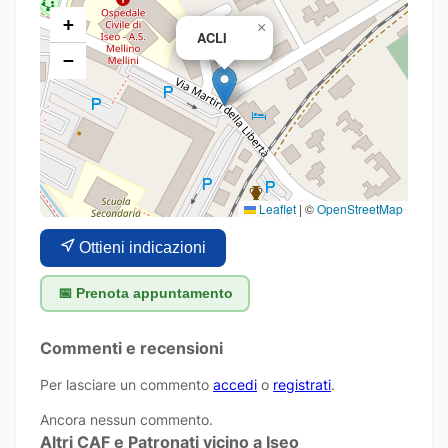
+
×
ACLI
−
Leaflet
|
©
OpenStreetMap
Ottieni indicazioni
📅 Prenota appuntamento
Commenti e recensioni
Per lasciare un commento
accedi
o
registrati
.
Ancora nessun commento.
Altri CAF e Patronati vicino a Iseo