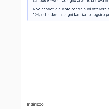
La sede EPAS di Cologno al Serio si trova in 
Rivolgendoti a questo centro puoi ottenere a
104, richiedere assegni familiari e seguire pr
Indirizzo