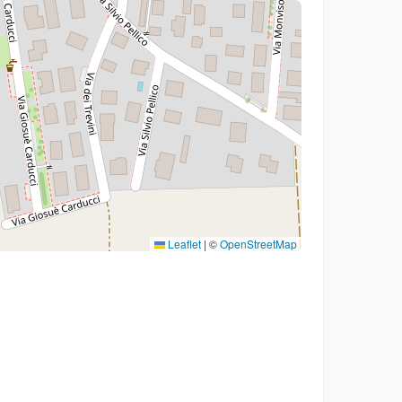
Leaflet
|
©
OpenStreetMap