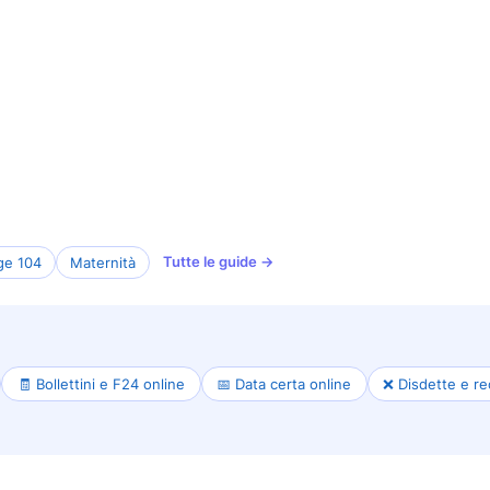
Tutte le guide →
ge 104
Maternità
🧾 Bollettini e F24 online
📅 Data certa online
❌ Disdette e re