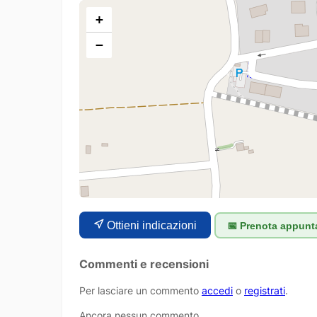
+
−
Ottieni indicazioni
📅 Prenota appun
Commenti e recensioni
Per lasciare un commento
accedi
o
registrati
.
Ancora nessun commento.