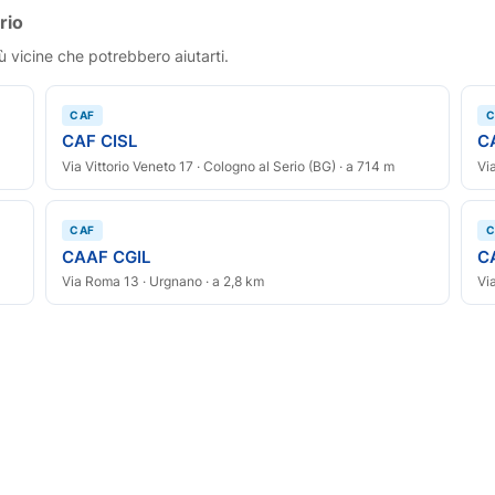
rio
ù vicine che potrebbero aiutarti.
CAF
C
CAF CISL
C
Via Vittorio Veneto 17 · Cologno al Serio (BG) · a 714 m
Vi
CAF
C
CAAF CGIL
C
Via Roma 13 · Urgnano · a 2,8 km
Vi