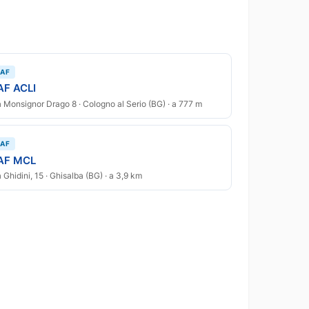
AF
AF ACLI
a Monsignor Drago 8 · Cologno al Serio (BG) · a 777 m
AF
AF MCL
a Ghidini, 15 · Ghisalba (BG) · a 3,9 km