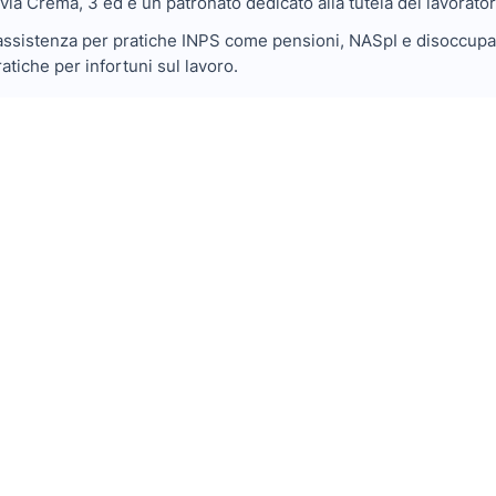
via Crema, 3 ed è un patronato dedicato alla tutela dei lavorator
ssistenza per pratiche INPS come pensioni, NASpI e disoccupazio
atiche per infortuni sul lavoro.