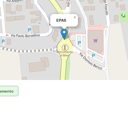
×
EPAS
tamento