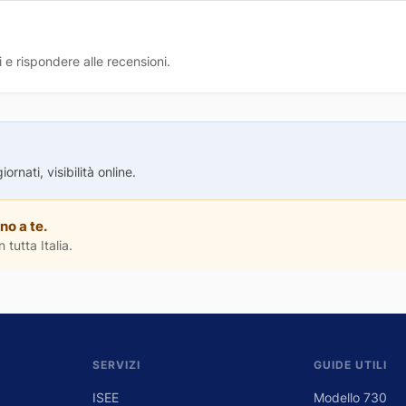
 e rispondere alle recensioni.
rnati, visibilità online.
no a te.
 tutta Italia.
SERVIZI
GUIDE UTILI
ISEE
Modello 730