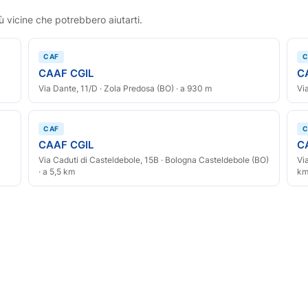
ù vicine che potrebbero aiutarti.
CAF
C
CAAF CGIL
C
Via Dante, 11/D · Zola Predosa (BO) · a 930 m
Vi
CAF
C
CAAF CGIL
C
Via Caduti di Casteldebole, 15B · Bologna Casteldebole (BO)
Vi
· a 5,5 km
k