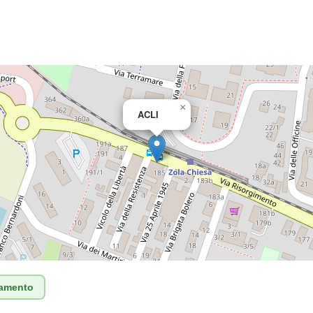
×
ACLI
tamento