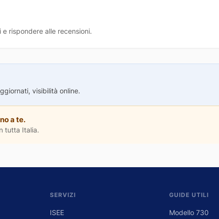
 e rispondere alle recensioni.
iornati, visibilità online.
no a te.
 tutta Italia.
SERVIZI
GUIDE UTILI
ISEE
Modello 730