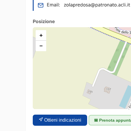
Email:
Posizione
+
−
Ottieni indicazioni
📅 Prenota appun