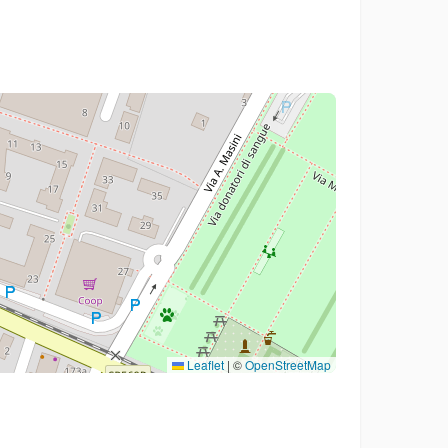
Leaflet
|
©
OpenStreetMap