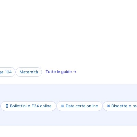
Tutte le guide →
ge 104
Maternità
🧾 Bollettini e F24 online
📅 Data certa online
❌ Disdette e re