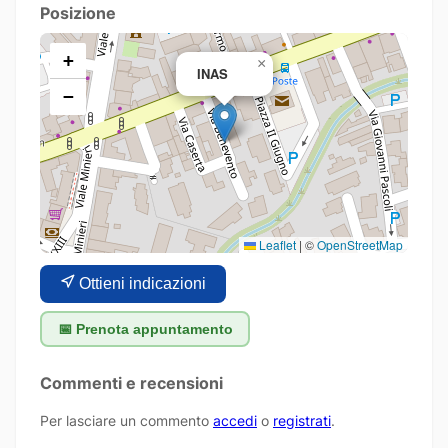
Posizione
+
×
INAS
−
Leaflet
|
©
OpenStreetMap
Ottieni indicazioni
📅 Prenota appuntamento
Commenti e recensioni
Per lasciare un commento
accedi
o
registrati
.