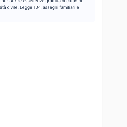
r offrire assistenza gratuita ai cittadini.
à civile, Legge 104, assegni familiari e