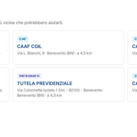
ù vicine che potrebbero aiutarti.
CAF
C
CAAF CGIL
C
o
Via L. Bianchi, 9 · Benevento (BN) · a 4,5 km
Vi
PATRONATO
C
TUTELA PREVIDENZIALE
C
to
Via Colonnette Isolato 1 Snc - 82100 - Benevento ·
Vi
Benevento (BN) · a 4,5 km