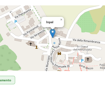
×
Inpal
tamento