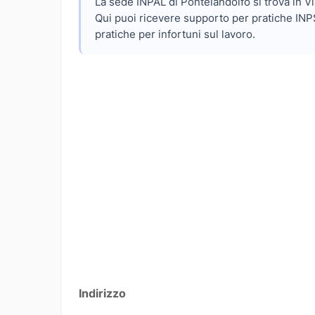
La sede INPAL di Pontelandolfo si trova in Vi
Qui puoi ricevere supporto per pratiche INPS
pratiche per infortuni sul lavoro.
Indirizzo