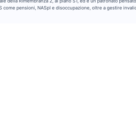
ale della Rimembranza 2, al piano S1, ed è un patronato pensato pe
 come pensioni, NASpI e disoccupazione, oltre a gestire invalidit