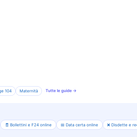
Tutte le guide →
ge 104
Maternità
🧾 Bollettini e F24 online
📅 Data certa online
❌ Disdette e re