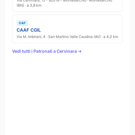
Via Cervinara, 12 - 82016 - Montesarchio · Montesarchio
(BN) · a 3,8 km
CAF
CAAF CGIL
Via M. Imbriani, 4 · San Martino Valle Caudina (AV) · a 4,0 km
Vedi tutti i Patronati a Cervinara →