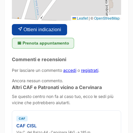
Leaflet
|
©
OpenStreetMap
Ottieni indicazioni
📅 Prenota appuntamento
Commenti e recensioni
Per lasciare un commento
accedi
o
registrati
.
Ancora nessun commento.
Altri CAF e Patronati vicino a Cervinara
Se questo centro non fa al caso tuo, ecco le sedi più
vicine che potrebbero aiutarti.
CAF
CAF CISL
Via C. del Balzo 44 · Cervinara (AV) · a 185 m