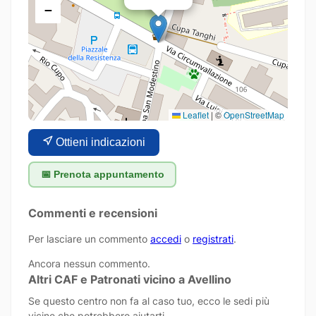
−
Leaflet
|
©
OpenStreetMap
Ottieni indicazioni
📅 Prenota appuntamento
Commenti e recensioni
Per lasciare un commento
accedi
o
registrati
.
Ancora nessun commento.
Altri CAF e Patronati vicino a Avellino
Se questo centro non fa al caso tuo, ecco le sedi più
vicine che potrebbero aiutarti.