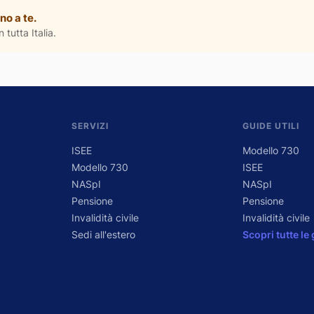
no a te.
 tutta Italia.
SERVIZI
GUIDE UTILI
ISEE
Modello 730
Modello 730
ISEE
NASpI
NASpI
Pensione
Pensione
Invalidità civile
Invalidità civile
Sedi all'estero
Scopri tutte le