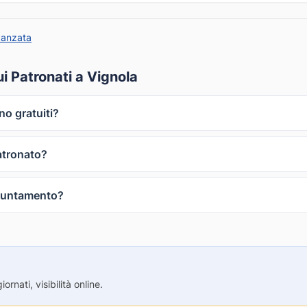
vanzata
i Patronati a Vignola
no gratuiti?
atronato?
puntamento?
rnati, visibilità online.