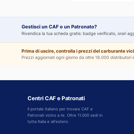
Gestisci un CAF o un Patronato?
Rivendica la tua scheda gratis: badge verificato, orari aggio
Prima di uscire, controlla i prezzi del carburante vici
Prezzi aggiornati ogni giorno da oltre 18.000 distributori in
Centri CAF e Patronati
Il portale italiano per trovare CAF e
Patronati vicino a te. Oltre 11.000 sedi in
tutta Italia e all'estero.