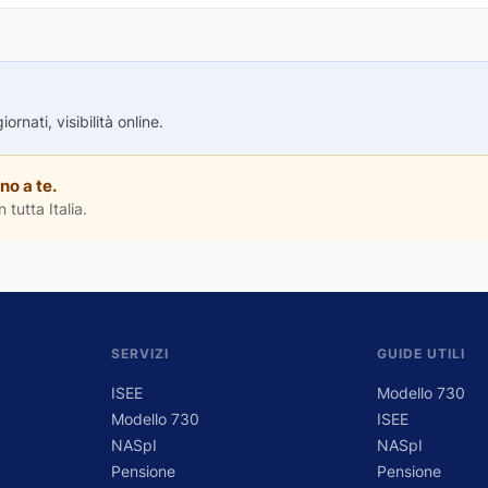
rnati, visibilità online.
no a te.
 tutta Italia.
SERVIZI
GUIDE UTILI
ISEE
Modello 730
Modello 730
ISEE
NASpI
NASpI
Pensione
Pensione