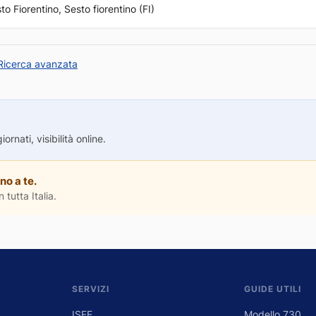
o Fiorentino, Sesto fiorentino (FI)
Ricerca avanzata
rnati, visibilità online.
no a te.
 tutta Italia.
SERVIZI
GUIDE UTILI
ISEE
Modello 730