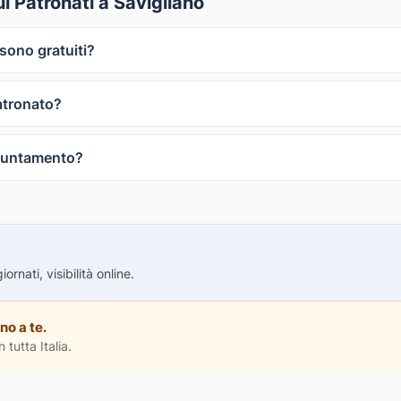
 Patronati a Savigliano
 sono gratuiti?
atronato?
puntamento?
rnati, visibilità online.
no a te.
 tutta Italia.