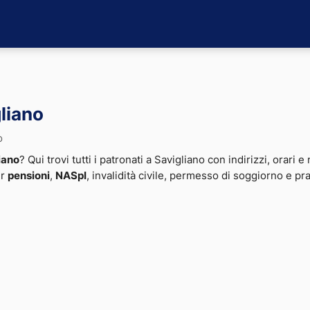
gliano
o
iano
? Qui trovi tutti i patronati a Savigliano con indirizzi, orari e
er
pensioni
,
NASpI
, invalidità civile, permesso di soggiorno e pr