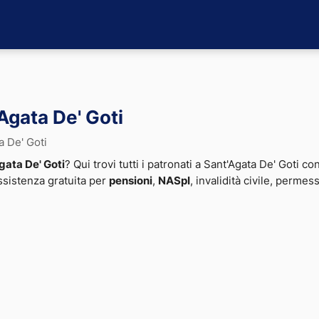
'Agata De' Goti
a De' Goti
gata De' Goti
? Qui trovi tutti i patronati a Sant'Agata De' Goti con
assistenza gratuita per
pensioni
,
NASpI
, invalidità civile, perme