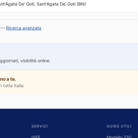
nt'Agata De' Goti, Sant'Agata De' Goti (BN)
—
Ricerca avanzata
iornati, visibilità online.
no a te.
 tutta Italia.
SERVIZI
GUIDE UTILI
ISEE
Modello 730