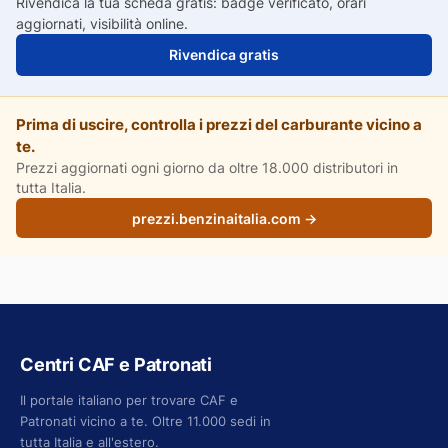
Rivendica la tua scheda gratis: badge verificato, orari
aggiornati, visibilità online.
Rivendica gratis
Prima di uscire, controlla i prezzi del carburante vicino a
te.
Prezzi aggiornati ogni giorno da oltre 18.000 distributori in
tutta Italia.
prezzi.benzinaitalia.com →
Centri CAF e Patronati
Il portale italiano per trovare CAF e
Patronati vicino a te. Oltre 11.000 sedi in
tutta Italia e all'estero.