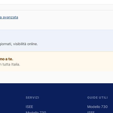
ca avanzata
rnati, visibilità online.
no a te.
 tutta Italia.
SERVIZI
GUIDE UTILI
ISEE
Modello 730
Modello 730
ISEE