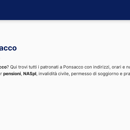
sacco
o
cco
? Qui trovi tutti i patronati a Ponsacco con indirizzi, orari e n
er
pensioni
,
NASpI
, invalidità civile, permesso di soggiorno e pr