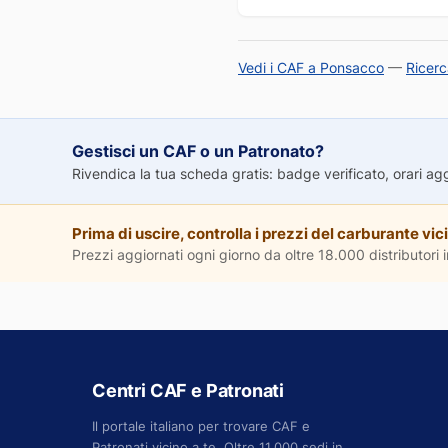
Vedi i CAF a Ponsacco
—
Ricer
Gestisci un CAF o un Patronato?
Rivendica la tua scheda gratis: badge verificato, orari aggio
Prima di uscire, controlla i prezzi del carburante vici
Prezzi aggiornati ogni giorno da oltre 18.000 distributori in
Centri CAF e Patronati
Il portale italiano per trovare CAF e
Patronati vicino a te. Oltre 11.000 sedi in