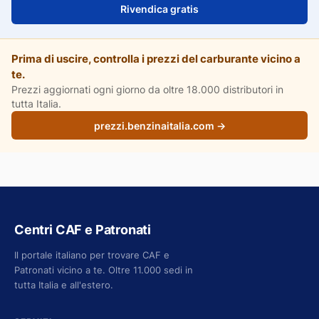
Rivendica gratis
Prima di uscire, controlla i prezzi del carburante vicino a
te.
Prezzi aggiornati ogni giorno da oltre 18.000 distributori in
tutta Italia.
prezzi.benzinaitalia.com →
Centri CAF e Patronati
Il portale italiano per trovare CAF e
Patronati vicino a te. Oltre 11.000 sedi in
tutta Italia e all'estero.